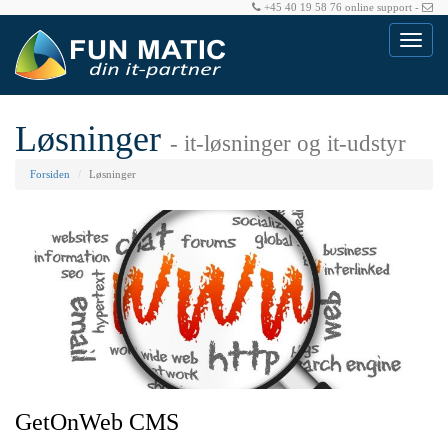
+45 40 19 58 76
online support
-
Toggle
navigat
Løsninger
- it-løsninger og it-udstyr
Forsiden
Løsninger
GetOnWeb CMS